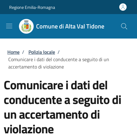
Salta al contenuto principale
Skip to footer content
Regione Emilia-Romagna
Comune di Alta Val Tidone
Briciole di pane
Home
/
Polizia locale
/
Comunicare i dati del conducente a seguito di un
accertamento di violazione
Comunicare i dati del
conducente a seguito di
un accertamento di
violazione