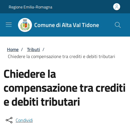
Salta al contenuto principale
Skip to footer content
Regione Emilia-Romagna
Comune di Alta Val Tidone
Briciole di pane
Home
/
Tributi
/
Chiedere la compensazione tra crediti e debiti tributari
Chiedere la
compensazione tra crediti
e debiti tributari
Condividi