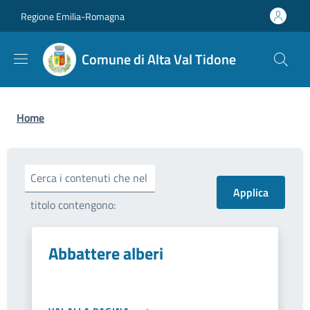
Salta al contenuto principale
Skip to footer content
Regione Emilia-Romagna
Comune di Alta Val Tidone
Briciole di pane
Home
Cerca i contenuti che nel
titolo contengono:
Abbattere alberi