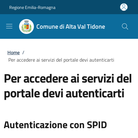
Salta al contenuto principale
Skip to footer content
Regione Emilia-Romagna
Comune di Alta Val Tidone
Briciole di pane
Home
/
Per accedere ai servizi del portale devi autenticarti
Per accedere ai servizi del
portale devi autenticarti
Autenticazione con SPID