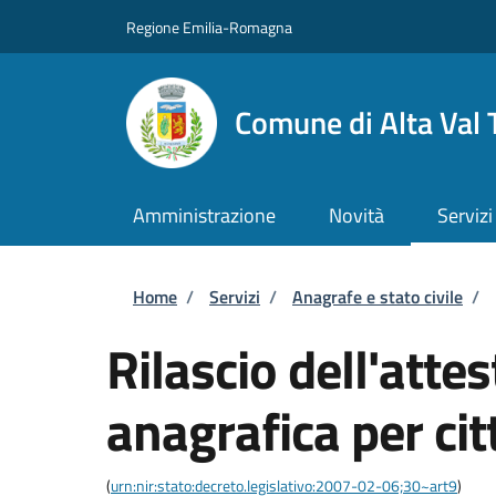
Salta al contenuto principale
Skip to footer content
Regione Emilia-Romagna
Comune di Alta Val 
Amministrazione
Novità
Servizi
Briciole di pane
Home
/
Servizi
/
Anagrafe e stato civile
/
Rilascio dell'attes
anagrafica per cit
(
urn:nir:stato:decreto.legislativo:2007-02-06;30~art9
)