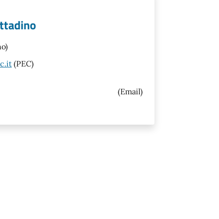
cittadino
no)
c.it
(PEC)
(Email)