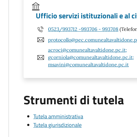
Ufficio servizi istituzionali e al 
0523/993712 -993706 - 993708
(Telefo
protocollo@pec.comunealtavaltidone.p
acroci@comunealtavaltidone.pc.it;
gcorniola@comunealtavaltidone.pc.it;
msavini@comunealtavaltidone.pc.it
Strumenti di tutela
Tutela amministrativa
Tutela giurisdizionale