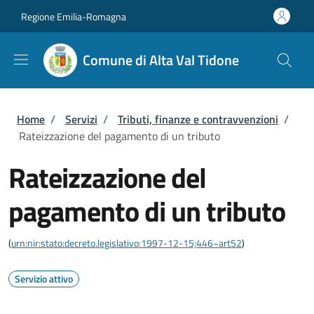
Salta al contenuto principale
Skip to footer content
Regione Emilia-Romagna
Comune di Alta Val Tidone
Briciole di pane
Home
/
Servizi
/
Tributi, finanze e contravvenzioni
/
Rateizzazione del pagamento di un tributo
Rateizzazione del
pagamento di un tributo
(
urn:nir:stato:decreto.legislativo:1997-12-15;446~art52
)
Servizio attivo