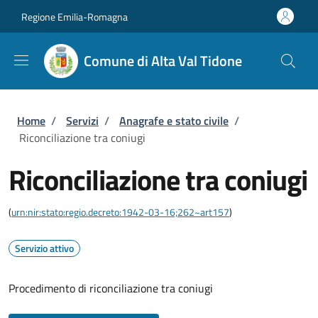
Salta al contenuto principale
Skip to footer content
Regione Emilia-Romagna
Comune di Alta Val Tidone
Briciole di pane
Home
/
Servizi
/
Anagrafe e stato civile
/
Riconciliazione tra coniugi
Riconciliazione tra coniugi
(
urn:nir:stato:regio.decreto:1942-03-16;262~art157
)
Servizio attivo
Procedimento di riconciliazione tra coniugi