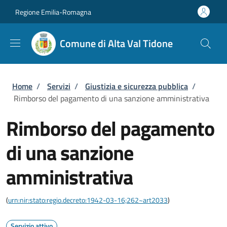
Salta al contenuto principale
Skip to footer content
Regione Emilia-Romagna
Comune di Alta Val Tidone
Briciole di pane
Home
/
Servizi
/
Giustizia e sicurezza pubblica
/
Rimborso del pagamento di una sanzione amministrativa
Rimborso del pagamento
di una sanzione
amministrativa
(
urn:nir:stato:regio.decreto:1942-03-16;262~art2033
)
Servizio attivo