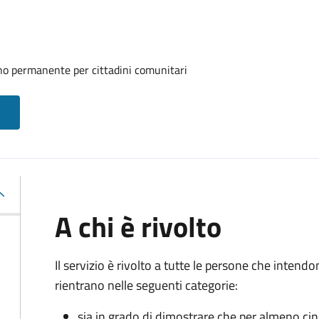
rno permanente per cittadini comunitari
A chi è rivolto
Il servizio è rivolto a tutte le persone che intend
rientrano nelle seguenti categorie:
sia in grado di dimostrare che per almeno ci