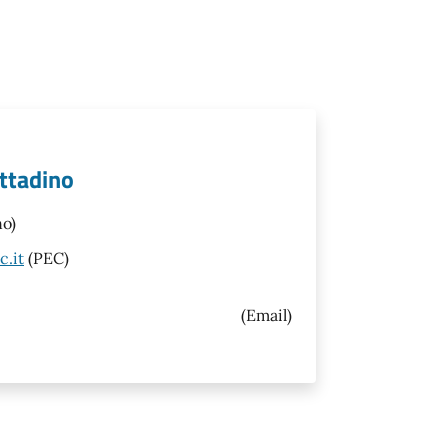
cittadino
no)
c.it
(PEC)
(Email)