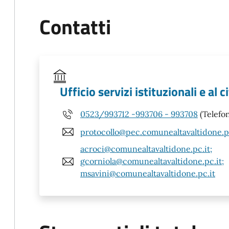
Contatti
Ufficio servizi istituzionali e al 
0523/993712 -993706 - 993708
(Telefo
protocollo@pec.comunealtavaltidone.p
acroci@comunealtavaltidone.pc.it;
gcorniola@comunealtavaltidone.pc.it;
msavini@comunealtavaltidone.pc.it