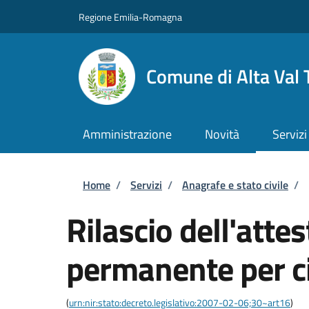
Salta al contenuto principale
Skip to footer content
Regione Emilia-Romagna
Comune di Alta Val 
Amministrazione
Novità
Servizi
Briciole di pane
Home
/
Servizi
/
Anagrafe e stato civile
/
Rilascio dell'atte
permanente per ci
(
urn:nir:stato:decreto.legislativo:2007-02-06;30~art16
)