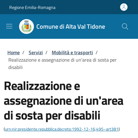
Salta al contenuto principale
Skip to footer content
Regione Emilia-Romagna
Comune di Alta Val Tidone
Briciole di pane
Home
/
Servizi
/
Mobilità e trasporti
/
Realizzazione e assegnazione di un'area di sosta per
disabili
Realizzazione e
assegnazione di un'area
di sosta per disabili
(
urn:nir:presidente.repubblica:decreto:1992-12-16;495~art381
)