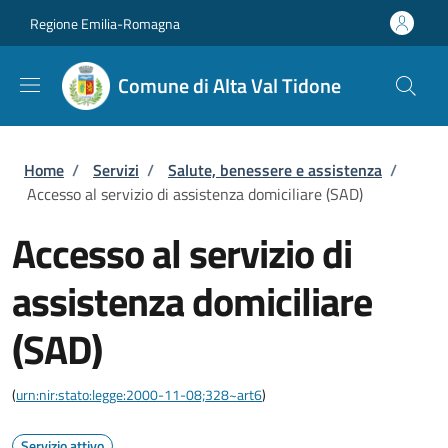
Salta al contenuto principale
Skip to footer content
Regione Emilia-Romagna
Comune di Alta Val Tidone
Briciole di pane
Home
/
Servizi
/
Salute, benessere e assistenza
/
Accesso al servizio di assistenza domiciliare (SAD)
Accesso al servizio di
assistenza domiciliare
(SAD)
(
urn:nir:stato:legge:2000-11-08;328~art6
)
Servizio attivo