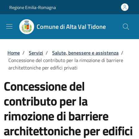
Salta al contenuto principale
Skip to footer content
Regione Emilia-Romagna
Comune di Alta Val Tidone
Briciole di pane
Home
/
Servizi
/
Salute, benessere e assistenza
/
Concessione del contributo per la rimozione di barriere
architettoniche per edifici privati
Concessione del
contributo per la
rimozione di barriere
architettoniche per edifici