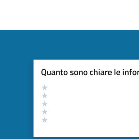
Quanto sono chiare le info
Valutazione
Valuta 5 stelle su 5
Valuta 4 stelle su 5
Valuta 3 stelle su 5
Valuta 2 stelle su 5
Valuta 1 stelle su 5