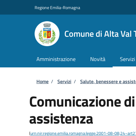
Salta al contenuto principale
Skip to footer content
Regione Emilia-Romagna
Comune di Alta Val 
Amministrazione
Novità
Servizi
Briciole di pane
Home
/
Servizi
/
Salute, benessere e assis
Comunicazione di
assistenza
(
urn:nir:regione.emilia.romagna:legge:2001-08-08;24~art2