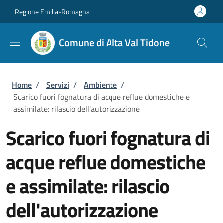
Salta al contenuto principale
Skip to footer content
Regione Emilia-Romagna
Comune di Alta Val Tidone
Briciole di pane
Home
/
Servizi
/
Ambiente
/
Scarico fuori fognatura di acque reflue domestiche e
assimilate: rilascio dell'autorizzazione
Scarico fuori fognatura di
acque reflue domestiche
e assimilate: rilascio
dell'autorizzazione