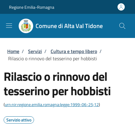
Salta al contenuto principale
Skip to footer content
Regione Emilia-Romagna
Comune di Alta Val Tidone
Briciole di pane
Home
/
Servizi
/
Cultura e tempo libero
/
Rilascio o rinnovo del tesserino per hobbisti
Rilascio o rinnovo del
tesserino per hobbisti
(
urn:nir:regione.emilia.romagna:legge:1999-06-25;12
)
Servizio attivo