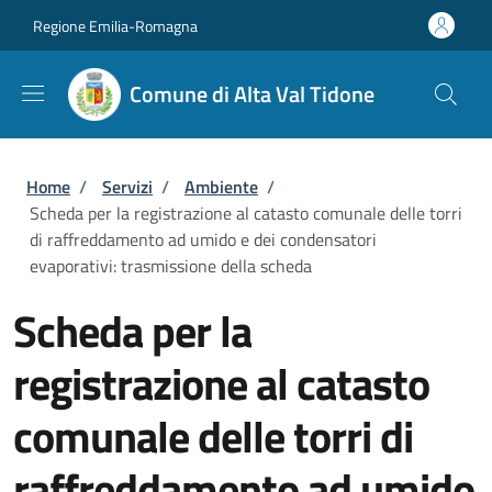
Salta al contenuto principale
Skip to footer content
Regione Emilia-Romagna
Comune di Alta Val Tidone
Briciole di pane
Home
/
Servizi
/
Ambiente
/
Scheda per la registrazione al catasto comunale delle torri
di raffreddamento ad umido e dei condensatori
evaporativi: trasmissione della scheda
Scheda per la
registrazione al catasto
comunale delle torri di
raffreddamento ad umido