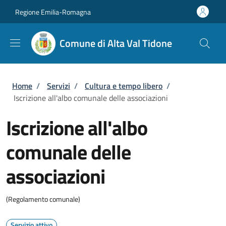
Salta al contenuto principale
Skip to footer content
Regione Emilia-Romagna
Comune di Alta Val Tidone
Briciole di pane
Home
/
Servizi
/
Cultura e tempo libero
/
Iscrizione all'albo comunale delle associazioni
Iscrizione all'albo
comunale delle
associazioni
(Regolamento comunale)
Servizio attivo