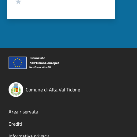
Valuta 1 stelle su 5
Comune di Alta Val Tidone
Footer menu
Area riservata
Crediti
Informativa privacy