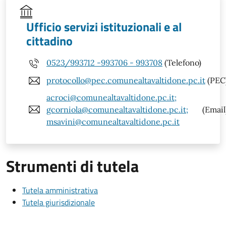
Ufficio servizi istituzionali e al
cittadino
0523/993712 -993706 - 993708
(Telefono)
protocollo@pec.comunealtavaltidone.pc.it
(PEC
acroci@comunealtavaltidone.pc.it;
gcorniola@comunealtavaltidone.pc.it;
(Email
msavini@comunealtavaltidone.pc.it
Strumenti di tutela
Tutela amministrativa
Tutela giurisdizionale