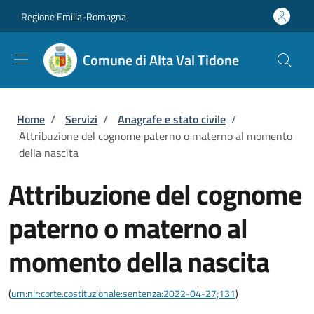
Salta al contenuto principale
Skip to footer content
Regione Emilia-Romagna
Comune di Alta Val Tidone
Briciole di pane
Home
/
Servizi
/
Anagrafe e stato civile
/
Attribuzione del cognome paterno o materno al momento
della nascita
Attribuzione del cognome
paterno o materno al
momento della nascita
(
urn:nir:corte.costituzionale:sentenza:2022-04-27;131
)