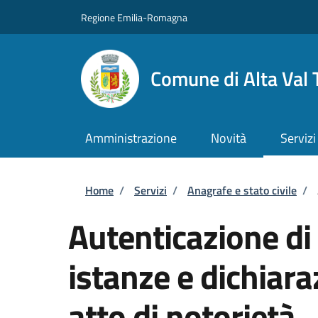
Salta al contenuto principale
Skip to footer content
Regione Emilia-Romagna
Comune di Alta Val 
Amministrazione
Novità
Servizi
Briciole di pane
Home
/
Servizi
/
Anagrafe e stato civile
/
Autenticazione di 
istanze e dichiara
atto di notorietà