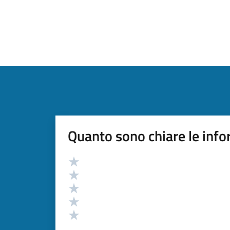
Quanto sono chiare le info
Valutazione
Valuta 5 stelle su 5
Valuta 4 stelle su 5
Valuta 3 stelle su 5
Valuta 2 stelle su 5
Valuta 1 stelle su 5