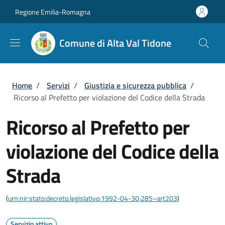
Salta al contenuto principale
Skip to footer content
Regione Emilia-Romagna
Comune di Alta Val Tidone
Briciole di pane
Home
/
Servizi
/
Giustizia e sicurezza pubblica
/
Ricorso al Prefetto per violazione del Codice della Strada
Ricorso al Prefetto per
violazione del Codice della
Strada
(
urn:nir:stato:decreto.legislativo:1992-04-30;285~art203
)
Servizio attivo