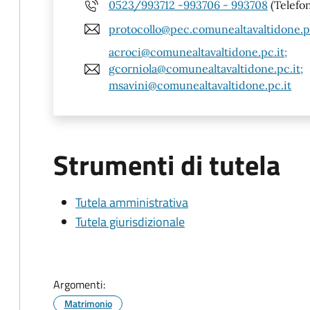
0523/993712 -993706 - 993708
(Telefo
protocollo@pec.comunealtavaltidone.p
acroci@comunealtavaltidone.pc.it;
gcorniola@comunealtavaltidone.pc.it;
msavini@comunealtavaltidone.pc.it
Strumenti di tutela
Tutela amministrativa
Tutela giurisdizionale
Argomenti:
Matrimonio