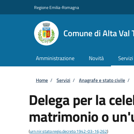
Salta al contenuto principale
Skip to footer content
Regione Emilia-Romagna
Comune di Alta Val 
Amministrazione
Novità
Servizi
Briciole di pane
Home
/
Servizi
/
Anagrafe e stato civile
/
Delega per la cel
matrimonio o un'u
(
urn:nir:stato:regio.decreto:1942-03-16;262
)