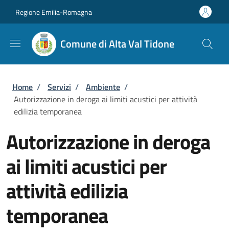
Salta al contenuto principale
Skip to footer content
Regione Emilia-Romagna
Comune di Alta Val Tidone
Briciole di pane
Home
/
Servizi
/
Ambiente
/
Autorizzazione in deroga ai limiti acustici per attività
edilizia temporanea
Autorizzazione in deroga
ai limiti acustici per
attività edilizia
temporanea