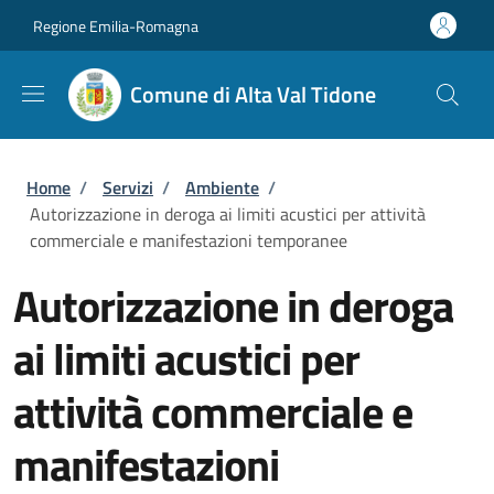
Salta al contenuto principale
Skip to footer content
Regione Emilia-Romagna
Comune di Alta Val Tidone
Briciole di pane
Home
/
Servizi
/
Ambiente
/
Autorizzazione in deroga ai limiti acustici per attività
commerciale e manifestazioni temporanee
Autorizzazione in deroga
ai limiti acustici per
attività commerciale e
manifestazioni