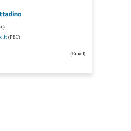
cittadino
no)
c.it
(PEC)
(Email)