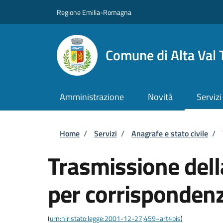
Salta al contenuto principale
Skip to footer content
Regione Emilia-Romagna
Comune di Alta Val 
Amministrazione
Novità
Servizi
Briciole di pane
Home
/
Servizi
/
Anagrafe e stato civile
/
Trasmissione del
per corrispondenz
(
urn:nir:stato:legge:2001-12-27;459~art4bis
)