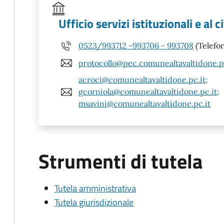
Ufficio servizi istituzionali e al 
0523/993712 -993706 - 993708
(Telefo
protocollo@pec.comunealtavaltidone.p
acroci@comunealtavaltidone.pc.it;
gcorniola@comunealtavaltidone.pc.it;
msavini@comunealtavaltidone.pc.it
Strumenti di tutela
Tutela amministrativa
Tutela giurisdizionale