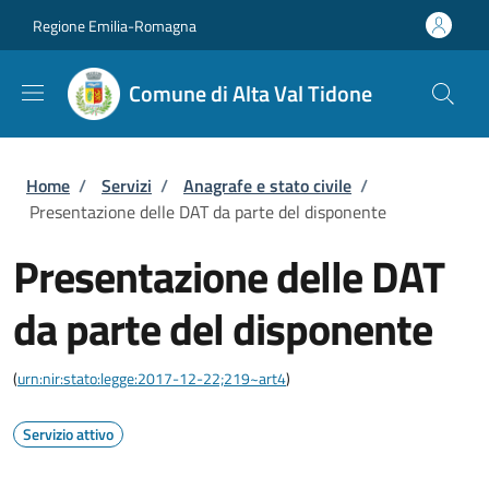
Salta al contenuto principale
Skip to footer content
Regione Emilia-Romagna
Comune di Alta Val Tidone
Briciole di pane
Home
/
Servizi
/
Anagrafe e stato civile
/
Presentazione delle DAT da parte del disponente
Presentazione delle DAT
da parte del disponente
(
urn:nir:stato:legge:2017-12-22;219~art4
)
Servizio attivo