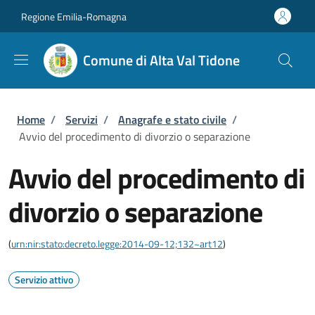
Salta al contenuto principale
Skip to footer content
Regione Emilia-Romagna
Comune di Alta Val Tidone
Briciole di pane
Home
/
Servizi
/
Anagrafe e stato civile
/
Avvio del procedimento di divorzio o separazione
Avvio del procedimento di
divorzio o separazione
(
urn:nir:stato:decreto.legge:2014-09-12;132~art12
)
Servizio attivo