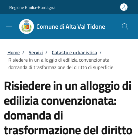
Salta al contenuto principale
Skip to footer content
Regione Emilia-Romagna
Comune di Alta Val Tidone
Briciole di pane
Home
/
Servizi
/
Catasto e urbanistica
/
Risiedere in un alloggio di edilizia convenzionata:
domanda di trasformazione del diritto di superficie
Risiedere in un alloggio di
edilizia convenzionata:
domanda di
trasformazione del diritto