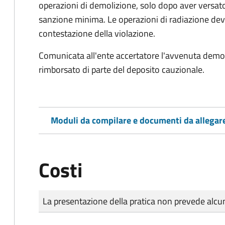
operazioni di demolizione, solo dopo aver versato
sanzione minima. Le operazioni di radiazione dev
contestazione della violazione.
Comunicata all'ente accertatore l'avvenuta demoli
rimborsato di parte del deposito cauzionale.
Moduli da compilare e documenti da allegar
Costi
Tipo di pagamento
Importo
La presentazione della pratica non prevede al