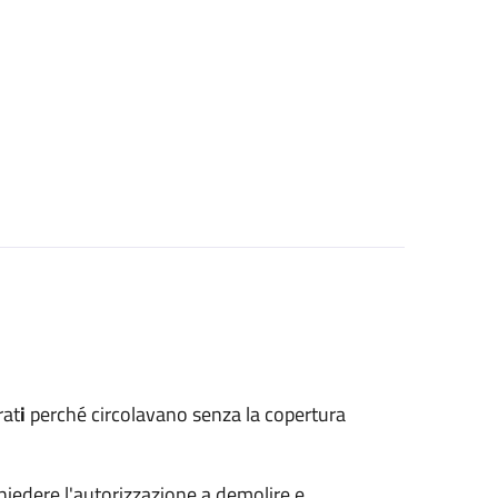
rat
i
perché circolavano senza la copertura
hiedere l'autorizzazione a demolire e