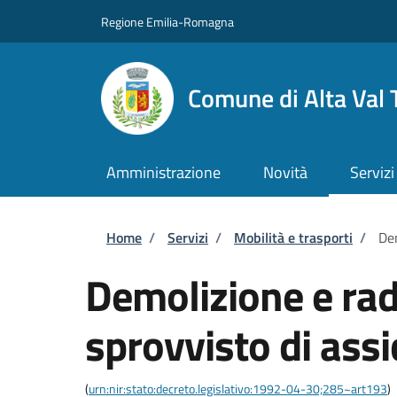
Salta al contenuto principale
Skip to footer content
Regione Emilia-Romagna
Comune di Alta Val 
Amministrazione
Novità
Servizi
Briciole di pane
Home
/
Servizi
/
Mobilità e trasporti
/
Dem
Demolizione e rad
sprovvisto di ass
(
urn:nir:stato:decreto.legislativo:1992-04-30;285~art193
)