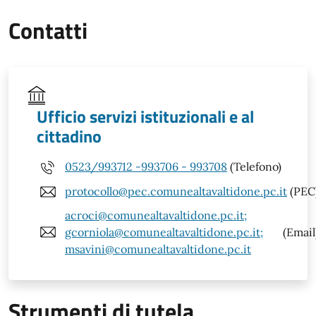
Contatti
Ufficio servizi istituzionali e al
cittadino
0523/993712 -993706 - 993708
(Telefono)
protocollo@pec.comunealtavaltidone.pc.it
(PEC
acroci@comunealtavaltidone.pc.it;
gcorniola@comunealtavaltidone.pc.it;
(Email
msavini@comunealtavaltidone.pc.it
Strumenti di tutela