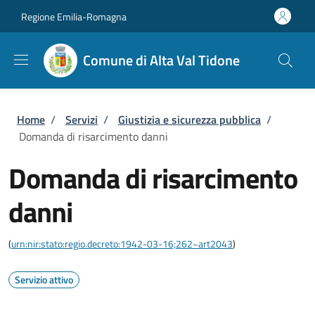
Salta al contenuto principale
Skip to footer content
Regione Emilia-Romagna
Comune di Alta Val Tidone
Briciole di pane
Home
/
Servizi
/
Giustizia e sicurezza pubblica
/
Domanda di risarcimento danni
Domanda di risarcimento
danni
(
urn:nir:stato:regio.decreto:1942-03-16;262~art2043
)
Servizio attivo