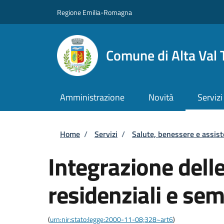
Salta al contenuto principale
Skip to footer content
Regione Emilia-Romagna
Comune di Alta Val 
Amministrazione
Novità
Servizi
Briciole di pane
Home
/
Servizi
/
Salute, benessere e assis
Integrazione delle
residenziali e sem
(
urn:nir:stato:legge:2000-11-08;328~art6
)