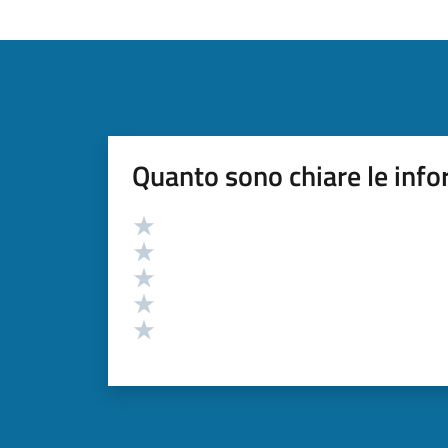
Quanto sono chiare le info
Valutazione
Valuta 5 stelle su 5
Valuta 4 stelle su 5
Valuta 3 stelle su 5
Valuta 2 stelle su 5
Valuta 1 stelle su 5