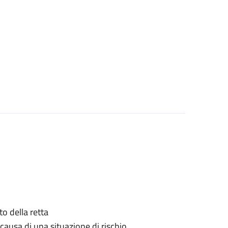
o della retta
causa di una situazione di rischio