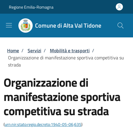
Salta al contenuto principale
Skip to footer content
Regione Emilia-Romagna
Comune di Alta Val Tidone
Briciole di pane
Home
/
Servizi
/
Mobilità e trasporti
/
Organizzazione di manifestazione sportiva competitiva su
strada
Organizzazione di
manifestazione sportiva
competitiva su strada
(
urn:nir:stato:regio.decreto:1940-05-06;635
)