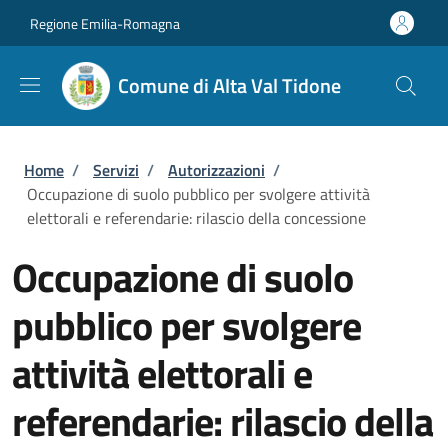
Salta al contenuto principale
Skip to footer content
Regione Emilia-Romagna
Comune di Alta Val Tidone
Briciole di pane
Home
/
Servizi
/
Autorizzazioni
/
Occupazione di suolo pubblico per svolgere attività
elettorali e referendarie: rilascio della concessione
Occupazione di suolo
pubblico per svolgere
attività elettorali e
referendarie: rilascio della