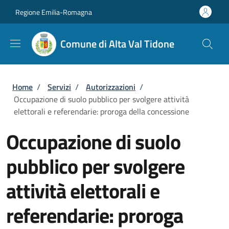
Salta al contenuto principale
Skip to footer content
Regione Emilia-Romagna
Comune di Alta Val Tidone
Briciole di pane
Home
/
Servizi
/
Autorizzazioni
/
Occupazione di suolo pubblico per svolgere attività
elettorali e referendarie: proroga della concessione
Occupazione di suolo
pubblico per svolgere
attività elettorali e
referendarie: proroga