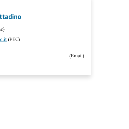
cittadino
no)
c.it
(PEC)
(Email)