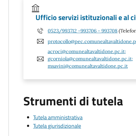
Ufficio servizi istituzionali e al 
0523/993712 -993706 - 993708
(Telefo
protocollo@pec.comunealtavaltidone.p
acroci@comunealtavaltidone.pc.it;
gcorniola@comunealtavaltidone.pc.it;
msavini@comunealtavaltidone.pc.it
Strumenti di tutela
Tutela amministrativa
Tutela giurisdizionale