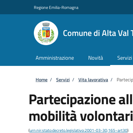
Salta al contenuto principale
Skip to footer content
Regione Emilia-Romagna
Comune di Alta Val 
Amministrazione
Novità
Servizi
Briciole di pane
Home
/
Servizi
/
Vita lavorativa
/
Partecip
Partecipazione al
mobilità volontari
(
urn:nir:stato:decreto.legislativo:2001-03-30;165~art30
)