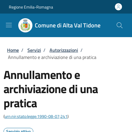
Salta al contenuto principale
Skip to footer content
Regione Emilia-Romagna
Comune di Alta Val Tidone
Briciole di pane
Home
/
Servizi
/
Autorizzazioni
/
Annullamento e archiviazione di una pratica
Annullamento e
archiviazione di una
pratica
(
urn:nir:stato:legge:1990-08-07;241
)
Servizio attivo