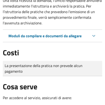
Una volta ricevuta la domanda, l'ufficio responsabile annullerà
immediatamente l'istruttoria e archivierà la pratica. Per
l’istruttoria delle pratiche che prevedono l'emissione di un
provvedimento finale, verrà semplicemente confermata
l'avvenuta archiviazione.
Moduli da compilare e documenti da allegare
Costi
Tipo di pagamento
Importo
La presentazione della pratica non prevede alcun
pagamento
Cosa serve
Per accedere al servizio, assicurati di avere: