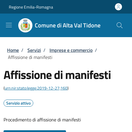
Salta al contenuto principale
Skip to footer content
Regione Emilia-Romagna
Comune di Alta Val Tidone
Briciole di pane
Home
/
Servizi
/
Imprese e commercio
/
Affissione di manifesti
Affissione di manifesti
(
urn:nir:stato:legge:2019-12-27;160
)
Servizio attivo
Procedimento di affissione di manifesti