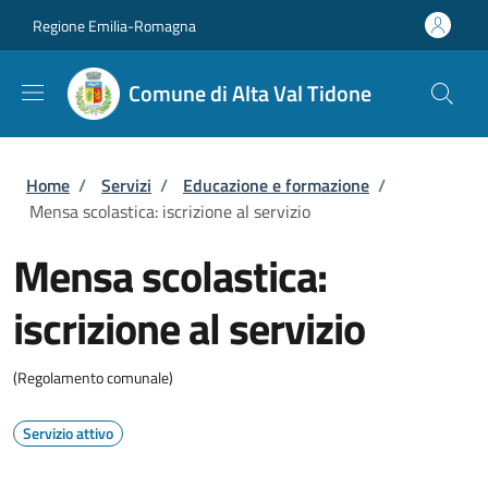
Salta al contenuto principale
Skip to footer content
Regione Emilia-Romagna
Comune di Alta Val Tidone
Briciole di pane
Home
/
Servizi
/
Educazione e formazione
/
Mensa scolastica: iscrizione al servizio
Mensa scolastica:
iscrizione al servizio
(Regolamento comunale)
Servizio attivo