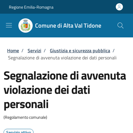
Salta al contenuto principale
Skip to footer content
Regione Emilia-Romagna
Comune di Alta Val Tidone
Briciole di pane
Home
/
Servizi
/
Giustizia e sicurezza pubblica
/
Segnalazione di avvenuta violazione dei dati personali
Segnalazione di avvenuta
violazione dei dati
personali
(Regolamento comunale)
Servizio attivo