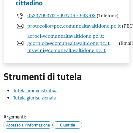
cittadino
0523/993712 -993706 - 993708
(Telefono)
protocollo@pec.comunealtavaltidone.pc.it
(PEC
acroci@comunealtavaltidone.pc.it;
gcorniola@comunealtavaltidone.pc.it;
(Email
msavini@comunealtavaltidone.pc.it
Strumenti di tutela
Tutela amministrativa
Tutela giurisdizionale
Argomenti:
Accesso all'informazione
Giustizia