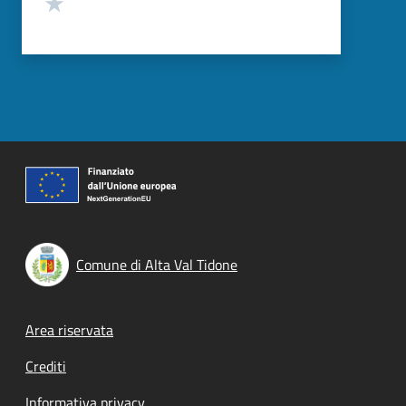
Valuta 1 stelle su 5
Comune di Alta Val Tidone
Footer menu
Area riservata
Crediti
Informativa privacy