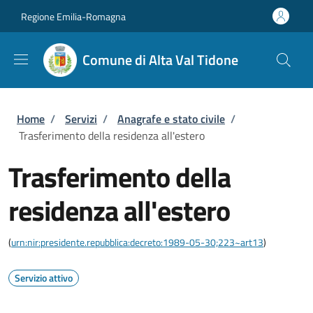
Salta al contenuto principale
Skip to footer content
Regione Emilia-Romagna
Comune di Alta Val Tidone
Briciole di pane
Home
/
Servizi
/
Anagrafe e stato civile
/
Trasferimento della residenza all'estero
Trasferimento della
residenza all'estero
(
urn:nir:presidente.repubblica:decreto:1989-05-30;223~art13
)
Servizio attivo