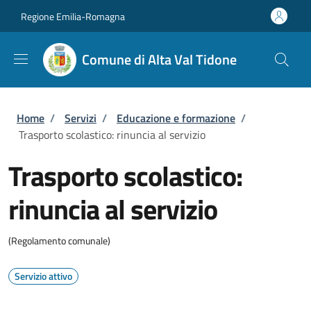
Salta al contenuto principale
Skip to footer content
Regione Emilia-Romagna
Comune di Alta Val Tidone
Briciole di pane
Home
/
Servizi
/
Educazione e formazione
/
Trasporto scolastico: rinuncia al servizio
Trasporto scolastico:
rinuncia al servizio
(Regolamento comunale)
Servizio attivo