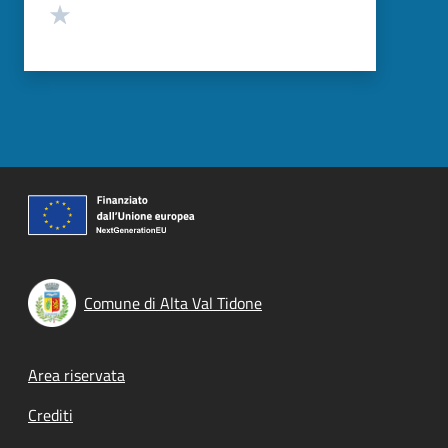
Valuta 1 stelle su 5
Comune di Alta Val Tidone
Footer menu
Area riservata
Crediti