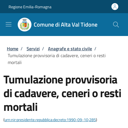
Salta al contenuto principale
Skip to footer content
Regione Emilia-Romagna
Comune di Alta Val Tidone
Briciole di pane
Home
/
Servizi
/
Anagrafe e stato civile
/
Tumulazione provvisoria di cadavere, ceneri o resti
mortali
Tumulazione provvisoria
di cadavere, ceneri o resti
mortali
(
urn:nir:presidente.repubblica:decreto:1990-09-10;285
)