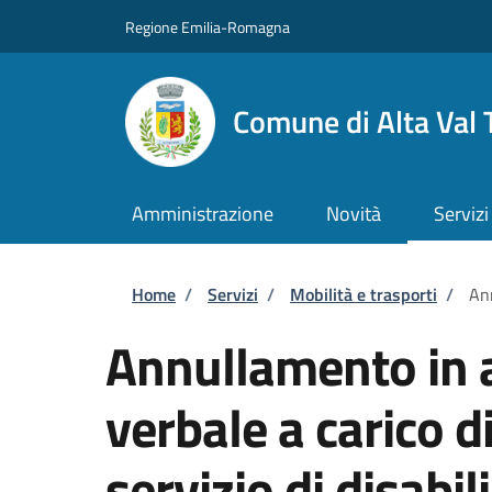
Salta al contenuto principale
Skip to footer content
Regione Emilia-Romagna
Comune di Alta Val 
Amministrazione
Novità
Servizi
Briciole di pane
Home
/
Servizi
/
Mobilità e trasporti
/
Ann
Annullamento in a
verbale a carico d
servizio di disabili