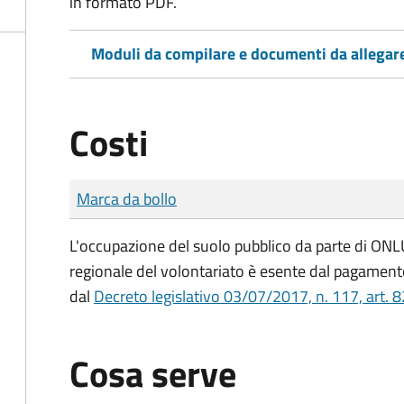
in formato PDF.
Moduli da compilare e documenti da allegar
Costi
Tipo di pagamento
Importo
Marca da bollo
L'occupazione del suolo pubblico da parte di ONLUS
regionale del volontariato è esente dal pagamento
dal
Decreto legislativo 03/07/2017, n. 117, art. 8
Cosa serve