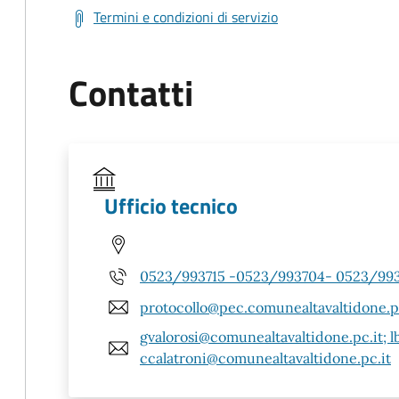
Termini e condizioni di servizio
Contatti
Ufficio tecnico
0523/993715 -0523/993704- 0523/9937
protocollo@pec.comunealtavaltidone.p
gvalorosi@comunealtavaltidone.pc.it; 
ccalatroni@comunealtavaltidone.pc.it