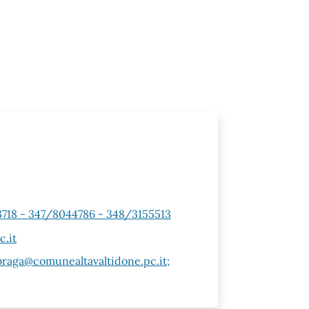
18 - 347/8044786 - 348/3155513
c.it
lbraga@comunealtavaltidone.pc.it;