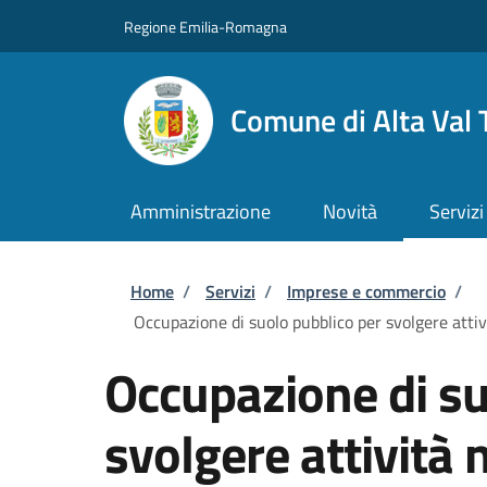
Salta al contenuto principale
Skip to footer content
Regione Emilia-Romagna
Comune di Alta Val 
Amministrazione
Novità
Servizi
Briciole di pane
Home
/
Servizi
/
Imprese e commercio
/
Occupazione di suolo pubblico per svolgere attivi
Occupazione di su
svolgere attività 